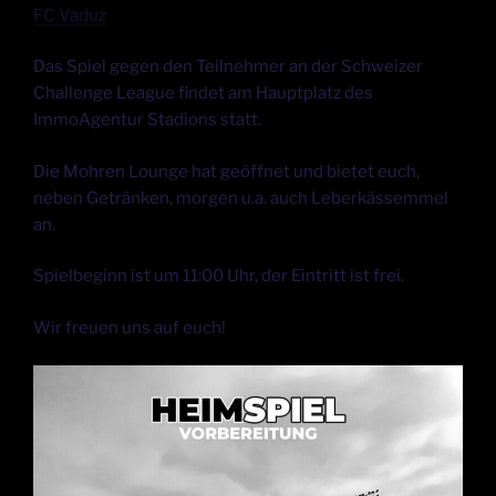
FC Vaduz
Das
Spiel gegen den Teilnehmer an der Schweizer
Challenge League findet am Hauptplatz des
ImmoAgentur Stadions statt.
Die Mohren Lounge hat geöffnet und bietet euch,
neben Getränken, morgen u.a. auch Leberkässemmel
an.
Spielbeginn ist um 11:00 Uhr, der Eintritt ist frei.
Wir freuen uns auf euch!