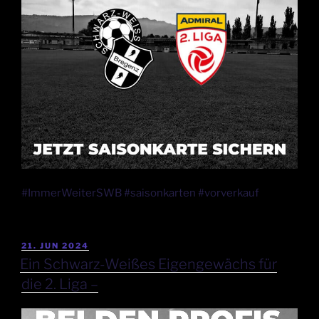
#ImmerWeiterSWB #saisonkarten #vorverkauf
21. JUN 2024
Ein Schwarz-Weißes Eigengewächs für
die 2. Liga –