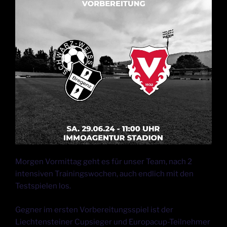
Morgen Vormittag geht es für unser Team, nach 2
intensiven Trainingswochen, auch endlich mit den
Testspielen los.
Gegner im ersten Vorbereitungsspiel ist der
Liechtensteiner Cupsieger und Europacup-Teilnehmer