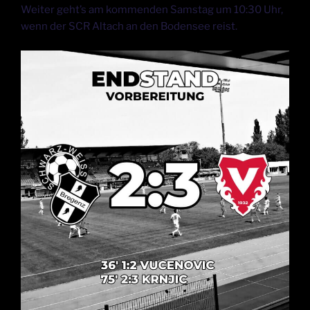
Weiter geht’s am kommenden Samstag um 10:30 Uhr,
wenn der SCR Altach an den Bodensee reist.