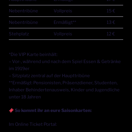
Nebentribüne
Vollpreis
15 €
Nebentribüne
Ermäßigt**
13 €
Stehplatz
Vollpreis
12 €
*Die VIP Karte beinhält:
– Vor-, während und nach dem Spiel Essen & Getränke
im 1919er
– Sitzplatz zentral auf der Haupttribüne
**Ermäßigt: Pensionisten, Präsenzdiener, Studenten,
Inhaber Behindertenausweis, Kinder und Jugendliche
unter 18 Jahren
So kommt ihr an eure Saisonkarten:
Im Online Ticket Portal: