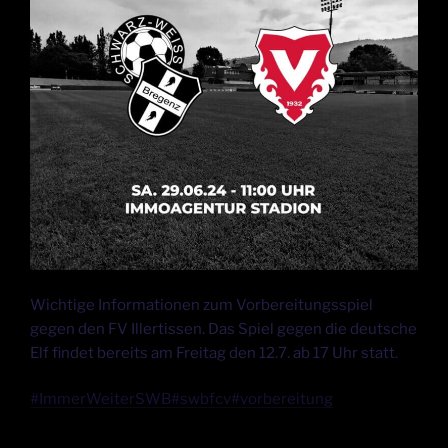
Wichtige Informationen zum Vorbereitungsspiel
gegen den FV Illertissen. Das Spiel gegen die deutsche
Elf findet bereits am Freitag den 12.7. ab 17 Uhr statt.
#ImmerWeiterSWB
#swbfcv
#vorbereitung