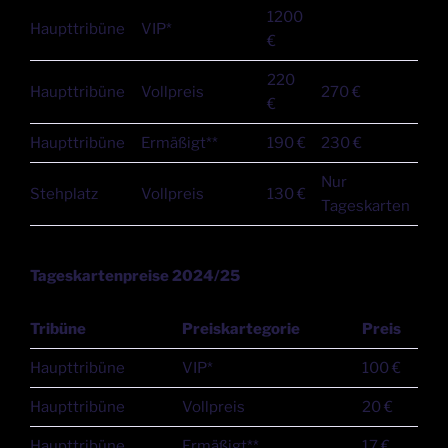
1200
Haupttribüne
VIP*
€
220
Haupttribüne
Vollpreis
270 €
€
Haupttribüne
Ermäßigt**
190 €
230 €
Nur
Stehplatz
Vollpreis
130 €
Tageskarten
Tageskartenpreise 2024/25
Tribüne
Preiskartegorie
Preis
Haupttribüne
VIP*
100 €
Haupttribüne
Vollpreis
20 €
Haupttribüne
Ermäßigt**
17 €