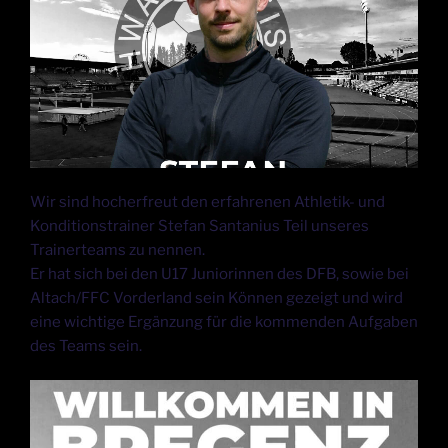
Wir sind hocherfreut den erfahrenen Athletik- und
Konditionstrainer Stefan Santanius Teil unseres
Trainerteams zu nennen.
Er hat sich bei den U17 Juniorinnen des DFB, sowie bei
Altach/FFC Vorderland sein Können gezeigt und wird
eine wichtige Ergänzung für die kommenden Aufgaben
des Teams sein.