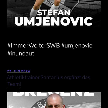
#ImmerWeiterSWB #umjenovic
#inundaut
27. JUN 2024
Athletiktrainer Santanius ergänzt das
Team!