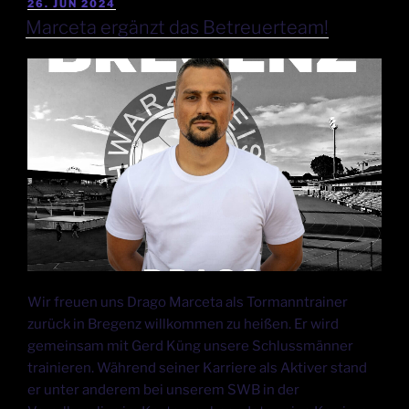
26. JUN 2024
Marceta ergänzt das Betreuerteam!
Wir freuen uns Drago Marceta als Tormanntrainer
zurück in Bregenz willkommen zu heißen. Er wird
gemeinsam mit Gerd Küng unsere Schlussmänner
trainieren. Während seiner Karriere als Aktiver stand
er unter anderem bei unserem SWB in der