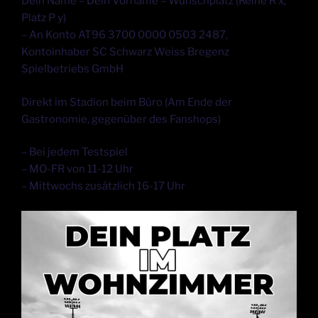
Dein Name – Dein Vorname – Wunschplatz (Reihe R x,
Platz P y)
– An Konto AT96 3700 0000 0503 2487,
Kontoinhaber SC Schwarz Weiss Bregenz
Spielbetriebs GmbH
Direkt im Stadion beim Büro (Am Ende der
Gastronomie, gegenüber des Fanshops)
– Bei jedem Testspiel
– MO-FR von 11-12 Uhr
– Mittwochs zusätzlich 16-17 Uhr