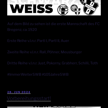
Auf dem Bild zu sehen ist die erste Mannschaft des FC
Bregenz, ca. 1920
Erste Reihe v.l.n.r. Partl I, Partl II, Auer
Zweite Reihe v.l.n.r. Rall, Pöhner, Meusburger
Dritte Reihe v.l.n.r. Just, Pokorny, Grabherr, Schilli, Toth
#ImmerWeiterSWB #105JahreSWB
28. JUN 2024
Vorbereitungsstart!