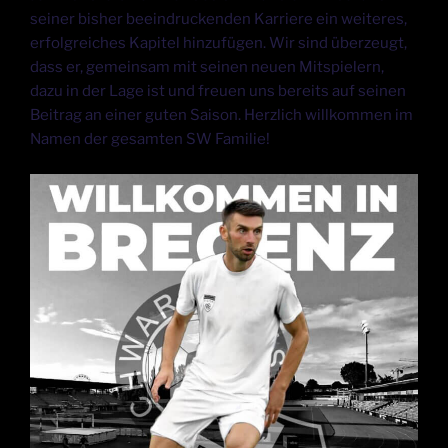
seiner bisher beeindruckenden Karriere ein weiteres,
erfolgreiches Kapitel hinzufügen. Wir sind überzeugt,
dass er, gemeinsam mit seinen neuen Mitspielern,
dazu in der Lage ist und freuen uns bereits auf seinen
Beitrag an einer guten Saison. Herzlich willkommen im
Namen der gesamten SW Familie!