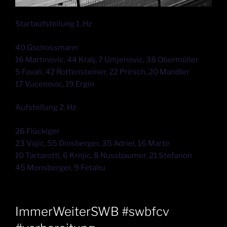
Startaufstellung 1. Hz
40 Gschossmann
16 Martinovic, 44 Kralj, 7 Umjenovic, 38 Obermüller
5 Favali, 42 Rottensteiner, 22 Prirsch, 20 Mandler
17 Vucenovic, 19 Ergin
Aufstellung 2. Hz
26 Flückiger
23 Vojic, 55 Dinsberger, 35 Adriel, 16 Marte
10 Tartarotti, 6 Krnjic, 8 Nussbaumer, 21 Stefanon
45 Monsberger, 9 Fetahu
ImmerWeiterSWB #swbfcv