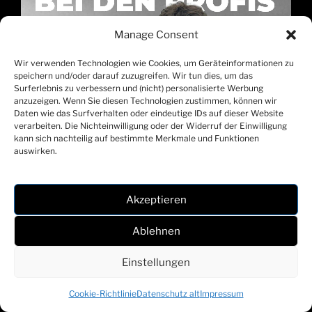
Manage Consent
Wir verwenden Technologien wie Cookies, um Geräteinformationen zu
speichern und/oder darauf zuzugreifen. Wir tun dies, um das
Surferlebnis zu verbessern und (nicht) personalisierte Werbung
anzuzeigen. Wenn Sie diesen Technologien zustimmen, können wir
Daten wie das Surfverhalten oder eindeutige IDs auf dieser Website
verarbeiten. Die Nichteinwilligung oder der Widerruf der Einwilligung
kann sich nachteilig auf bestimmte Merkmale und Funktionen
auswirken.
Akzeptieren
Burak Ergin rückt in die KM auf!
Ablehnen
Wir freuen uns sehr, dass wir die Aufnahme des 18-
Einstellungen
jährigen Eigenbauspielers Burak Ergin in unseren
Profikader bekannt geben können. Burak startete in
Cookie-Richtlinie
Datenschutz alt
Impressum
unserer U9 mit dem Fußballspielen und feierte im