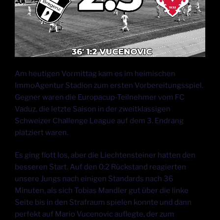
Am heutigen Vormittag kam es im heimischen
ImmoAgentur Stadion zum ersten Vorbereitungsspiel.
Gegner waren die Europacup-Teilnehmer vom FC
Vaduz, die letzte Saison in der zweitklassigen
Schweizer Challenge League auf dem 3. Endrang
platziert waren.
Es ging flott los, aber die Liechtensteiner hatten den
besseren Start. Auf den 0:2 Rückstand reagierten
unsere Jungs nach einigen Standards nach 36
Minuten, als sich Tobias Mandler gut über die linke
Seite bis in den Strafraum spielen konnte und dann
perfekt auf Mario Vucenovic auflegte, der zum