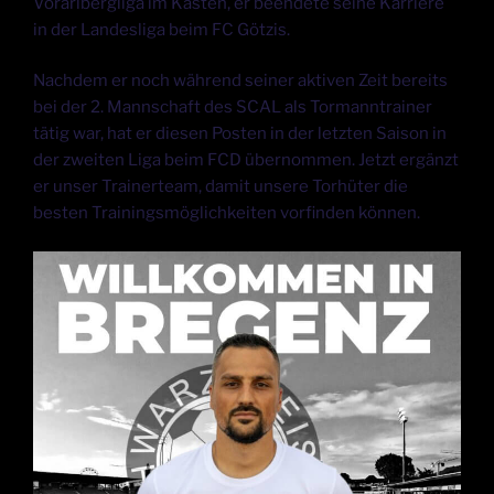
Vorarlbergliga im Kasten, er beendete seine Karriere
in der Landesliga beim FC Götzis.
Nachdem er noch während seiner aktiven Zeit bereits
bei der 2. Mannschaft des SCAL als Tormanntrainer
tätig war, hat er diesen Posten in der letzten Saison in
der zweiten Liga beim FCD übernommen. Jetzt ergänzt
er unser Trainerteam, damit unsere Torhüter die
besten Trainingsmöglichkeiten vorfinden können.