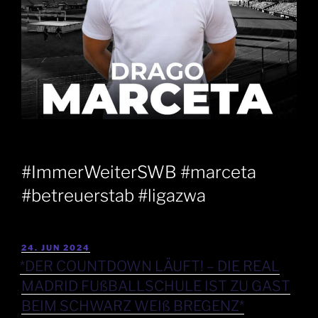
#ImmerWeiterSWB #marceta
#betreuerstab #ligazwa
24. JUN 2024
*DER COUNTDOWN LÄUFT! – DIE REAL
MADRID FUßBALLSCHULE IST ZU GAST
BEIM SCHWARZ WEIß BREGENZ*