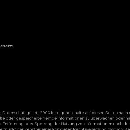
gesetz:
m Datenschutzgesetz 2000 für eigene Inhalte auf diesen Seiten nach d
telte oder gespeicherte fremde Informationen zu überwachen oder na
zur Entfernung oder Sperrung der Nutzung von Informationen nach de
 Zeitpunkt der Kenntnis einer konkreten Rechtsverletzung möglich.