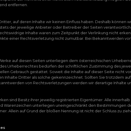
end entfernen.
itter, auf deren Inhalte wir keinen Einfluss haben. Deshalb können w
 stets der jeweilige Anbieter oder Betreiber der Seiten verantwortli
echtswidrige Inhalte waren zum Zeitpunkt der Verlinkung nicht erken
punkte einer Rechtsverletzung nicht zumutbar. Bei Bekanntwerden von
 Werke auf diesen Seiten unterliegen dem österreichischen Urheberrec
des Urheberrechtes bedürfen der schriftlichen Zustimmung des jewei
iellen Gebrauch gestattet. Soweit die Inhalte auf dieser Seite nicht 
n Inhalte Dritter als solche gekennzeichnet. Sollten Sie trotzdem 
ekanntwerden von Rechtsverletzungen werden wir derartige Inhalte 
en sind Besitz ihrer jeweilig registrierten Eigentümer. Alle innerh
nd Warenzeichen unterliegen uneingeschränkt den Bestimmungen des
r. Allein auf Grund der bloßen Nennung ist nicht der Schluss zu zie
ses