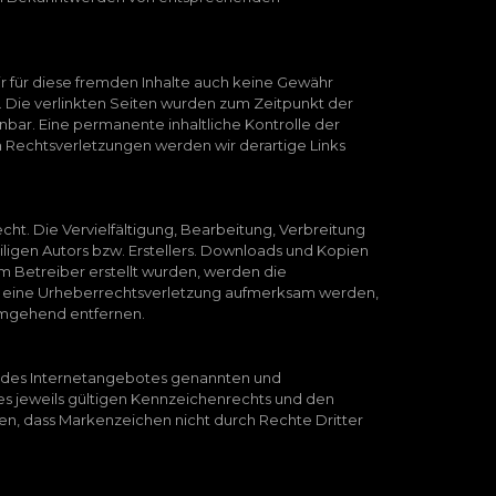
ir für diese fremden Inhalte auch keine Gewähr
ch. Die verlinkten Seiten wurden zum Zeitpunkt der
nbar. Eine permanente inhaltliche Kontrolle der
 Rechtsverletzungen werden wir derartige Links
ht. Die Vervielfältigung, Bearbeitung, Verbreitung
ligen Autors bzw. Erstellers. Downloads und Kopien
vom Betreiber erstellt wurden, werden die
auf eine Urheberrechtsverletzung aufmerksam werden,
umgehend entfernen.
alb des Internetangebotes genannten und
 jeweils gültigen Kennzeichenrechts und den
hen, dass Markenzeichen nicht durch Rechte Dritter