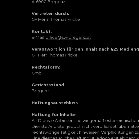
A-6900 Bregenz
Vertreten durch:
GF Herrn Thomas Fricke
Kontakt:
E-Mail:
office@sw-bregenz.at
Verantwortlich für den Inhalt nach §25 Medien
GF Herr Thomas Fricke
Rechtsform:
GmbH
Gerichtsstand
:
Bregenz
Haftungsausschluss
Haftung für Inhalte
Als Dienste Anbieter sind wir gemäß österreichische
Dienste Anbieter jedoch nicht verpflichtet, übermit
rechtswidrige Tätigkeit hinweisen. Verpflichtungen 
Eine diesbezügliche Haftung ist jedoch erst ab dem