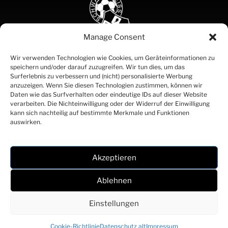
Manage Consent
SCHWARZ
Wir verwenden Technologien wie Cookies, um Geräteinformationen zu
speichern und/oder darauf zuzugreifen. Wir tun dies, um das
WEISS
Surferlebnis zu verbessern und (nicht) personalisierte Werbung
BREGENZ
anzuzeigen. Wenn Sie diesen Technologien zustimmen, können wir
SEIT 1919
Daten wie das Surfverhalten oder eindeutige IDs auf dieser Website
Partner
verarbeiten. Die Nichteinwilligung oder der Widerruf der Einwilligung
Kontakt
kann sich nachteilig auf bestimmte Merkmale und Funktionen
Impressum
auswirken.
Datenschutz
Akzeptieren
Webdesign und Umsetzung: Fabian Wohlfarter, Anna Scheidbach
Ablehnen
© 2026 Schwarz Weiß Bregenz | Alle Rechte vorbehalten
Einstellungen
Cookie-Richtlinie
Datenschutz alt
Impressum