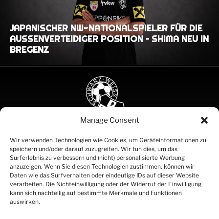
JAPANISCHER NW-NATIONALSPIELER FÜR DIE
AUSSENVERTEIDIGER POSITION – SHIMA NEU IN B
REGENZ
Manage Consent
SCHWARZ
Wir verwenden Technologien wie Cookies, um Geräteinformationen zu
speichern und/oder darauf zuzugreifen. Wir tun dies, um das
WEISS
Surferlebnis zu verbessern und (nicht) personalisierte Werbung
BREGENZ
anzuzeigen. Wenn Sie diesen Technologien zustimmen, können wir
SEIT 1919
Daten wie das Surfverhalten oder eindeutige IDs auf dieser Website
Partner
verarbeiten. Die Nichteinwilligung oder der Widerruf der Einwilligung
Kontakt
kann sich nachteilig auf bestimmte Merkmale und Funktionen
Impressum
auswirken.
Datenschutz