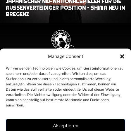
JAPANISCHER NW-NATIONALSPIELER FÜR DIE
AUSSENVERTEIDIGER POSITION – SHIMA NEU IN B
REGENZ
Manage Consent
SCHWARZ
Wir verwenden Technologien wie Cookies, um Geräteinformationen zu
speichern und/oder darauf zuzugreifen. Wir tun dies, um das
WEISS
Surferlebnis zu verbessern und (nicht) personalisierte Werbung
BREGENZ
anzuzeigen. Wenn Sie diesen Technologien zustimmen, können wir
SEIT 1919
Daten wie das Surfverhalten oder eindeutige IDs auf dieser Website
Partner
verarbeiten. Die Nichteinwilligung oder der Widerruf der Einwilligung
Kontakt
kann sich nachteilig auf bestimmte Merkmale und Funktionen
Impressum
auswirken.
Datenschutz
Akzeptieren