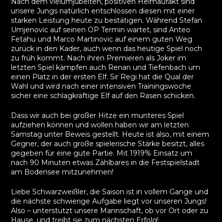
Nach dem vielumjubelten, positiven Heimaufakt sind
unsere Jungs natürlich entschlossen diesen mit einer
starken Leistung heute zu bestätigen. Während Stefan
Umjenovic auf seinen OP Termin wartet, sind Anteo
Fetahu und Marco Martinovic auf einem guten Weg
zurück in den Kader, auch wenn das heutige Spiel noch
zu früh kommt. Nach ihren Premieren als Joker im
letzten Spiel kämpfen auch Renan und Tiefenbach um
einen Platz in der ersten Elf. Sir Regi hat die Qual der
Wahl und wird nach einer intensiven Trainingswoche
sicher eine schlagkräftige Elf auf den Rasen schicken.
Dass wir auch bei großer Hitze ein munteres Spiel
aufziehen können und wollen haben wir am letzten
Samstag unter Beweis gestellt. Heute ist also, mit einem
Gegner, der auch große spielerische Stärke besitzt, alles
gegeben für eine gute Partie. Mit 1919% Einsatz um
nach 90 Minuten etwas Zählbares in die Festspielstadt
am Bodensee mitzunehmen!
Liebe Schwarzweißler, die Saison ist in vollem Gange und
die nächste schwierige Aufgabe liegt vor unseren Jungs!
Also – unterstützt unsere Mannschaft, ob vor Ort oder zu
Hause, und treibt sie zum nächsten Erfolg!