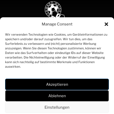
Manage Consent
SCHWARZ
Wir verwenden Technologien wie Cookies, um Geräteinformationen zu
speichern und/oder darauf zuzugreifen. Wir tun dies, um das
WEISS
Surferlebnis zu verbessern und (nicht) personalisierte Werbung
BREGENZ
anzuzeigen. Wenn Sie diesen Technologien zustimmen, können wir
SEIT 1919
Daten wie das Surfverhalten oder eindeutige IDs auf dieser Website
Partner
verarbeiten. Die Nichteinwilligung oder der Widerruf der Einwilligung
Kontakt
kann sich nachteilig auf bestimmte Merkmale und Funktionen
Impressum
auswirken.
Datenschutz
Akzeptieren
Webdesign und Umsetzung: Fabian Wohlfarter, Anna Scheidbach
Ablehnen
© 2026 Schwarz Weiß Bregenz | Alle Rechte vorbehalten
Einstellungen