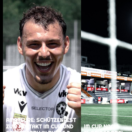
AMATEURE: SCHÜTZENFEST
ZUM AUFTAKT IM CUP UND
IM CUP NACH