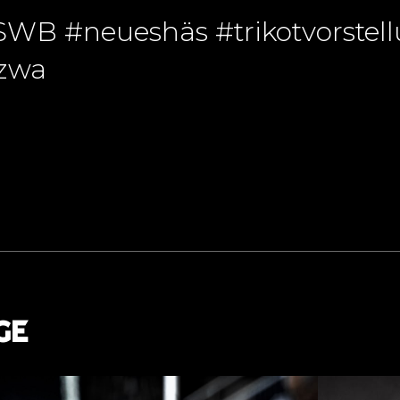
WB #neueshäs #trikotvorstel
zwa
GE