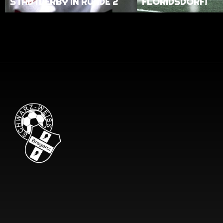
STADTDERBY IN RUNDE 2
FLORIDSDORF!