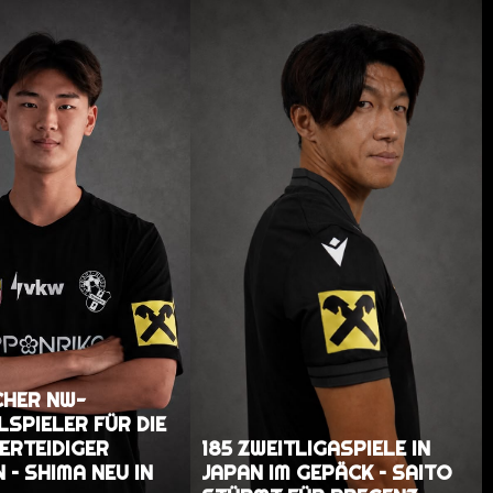
CHER NW-
SPIELER FÜR DIE
RTEIDIGER P
185 ZWEITLIGASPIELE IN
– SHIMA NEU IN B
JAPAN IM GEPÄCK – SAITO