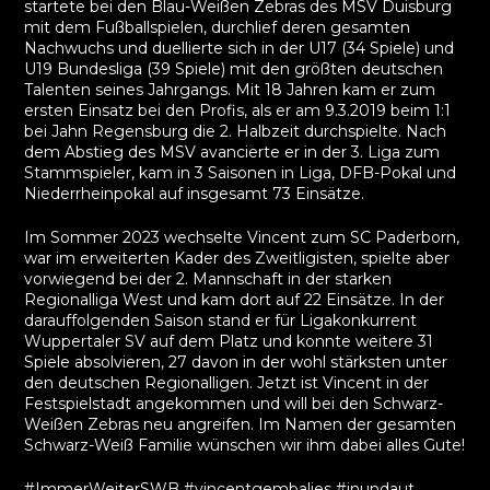
startete bei den Blau-Weißen Zebras des MSV Duisburg
mit dem Fußballspielen, durchlief deren gesamten
Nachwuchs und duellierte sich in der U17 (34 Spiele) und
U19 Bundesliga (39 Spiele) mit den größten deutschen
Talenten seines Jahrgangs. Mit 18 Jahren kam er zum
ersten Einsatz bei den Profis, als er am 9.3.2019 beim 1:1
bei Jahn Regensburg die 2. Halbzeit durchspielte. Nach
dem Abstieg des MSV avancierte er in der 3. Liga zum
Stammspieler, kam in 3 Saisonen in Liga, DFB-Pokal und
Niederrheinpokal auf insgesamt 73 Einsätze.
Im Sommer 2023 wechselte Vincent zum SC Paderborn,
war im erweiterten Kader des Zweitligisten, spielte aber
vorwiegend bei der 2. Mannschaft in der starken
Regionalliga West und kam dort auf 22 Einsätze. In der
darauffolgenden Saison stand er für Ligakonkurrent
Wuppertaler SV auf dem Platz und konnte weitere 31
Spiele absolvieren, 27 davon in der wohl stärksten unter
den deutschen Regionalligen. Jetzt ist Vincent in der
Festspielstadt angekommen und will bei den Schwarz-
Weißen Zebras neu angreifen. Im Namen der gesamten
Schwarz-Weiß Familie wünschen wir ihm dabei alles Gute!
#ImmerWeiterSWB #vincentgembalies #inundaut