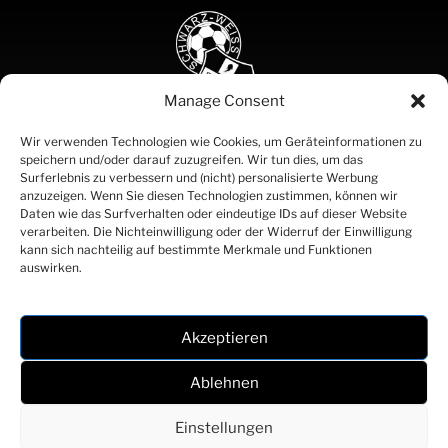
Manage Consent
SCHWARZ
Wir verwenden Technologien wie Cookies, um Geräteinformationen zu
speichern und/oder darauf zuzugreifen. Wir tun dies, um das
WEISS
Surferlebnis zu verbessern und (nicht) personalisierte Werbung
BREGENZ
anzuzeigen. Wenn Sie diesen Technologien zustimmen, können wir
SEIT 1919
Daten wie das Surfverhalten oder eindeutige IDs auf dieser Website
Partner
verarbeiten. Die Nichteinwilligung oder der Widerruf der Einwilligung
Kontakt
kann sich nachteilig auf bestimmte Merkmale und Funktionen
Impressum
auswirken.
Datenschutz
Akzeptieren
Webdesign und Umsetzung: Fabian Wohlfarter, Anna Scheidbach
Ablehnen
© 2026 Schwarz Weiß Bregenz | Alle Rechte vorbehalten
Einstellungen