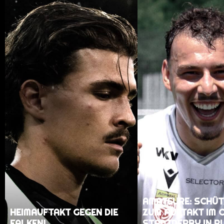
AMATEURE: SCHÜT
HEIMAUFTAKT GEGEN DIE
ZUM AUFTAKT IM 
FALKEN!
STADTDERBY IN R