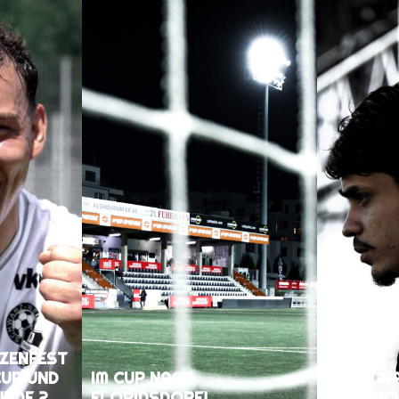
ZENFEST
CUP UND
IM CUP NACH
EIN LIGA
UNDE 2
FLORIDSDORF!
GESCHIC