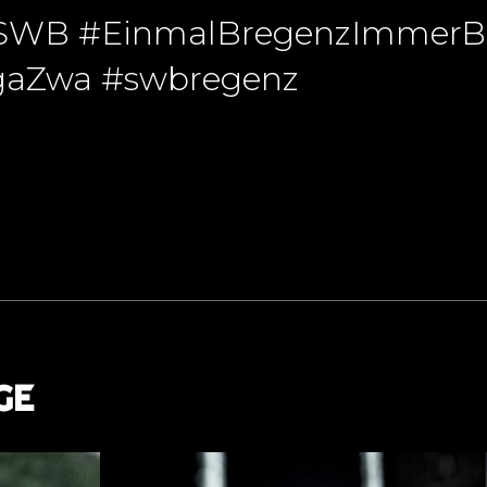
SWB #EinmalBregenzImmerB
aZwa #swbregenz
GE