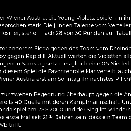
 Wiener Austria, die Young Violets, spielen in ih
esprochen stark. Die jungen Talente vom Verteiler
Hosiner, stehen nach 28 von 30 Runden auf Tabell
nter anderem Siege gegen das Team vom Rheind
y gegen Rapid II. Aktuell warten die Violetten al
angenen Samstag setzte es gleich eine 0:5 Niede
 diesem Spiel die Favoritenrolle klar verteilt, auch
er Austria erst am Sonntag ihr nächstes Pflichts
 zur zweiten Begegnung überhaupt gegen die A
ereits 40 Duelle mit deren Kampfmannschaft. Un
kandalspiel am 28.8.2000 und der Sieg im Wieder
as erste Mal seit 21 ½ Jahren sein, dass ein Team
 trifft.