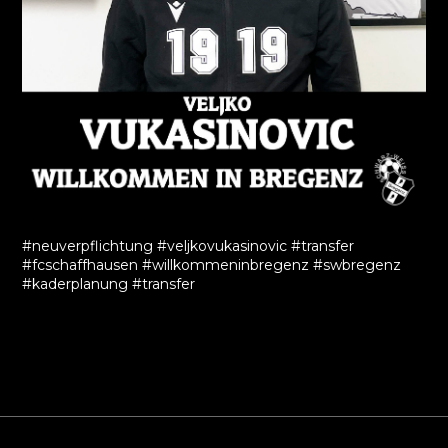
#neuverpflichtung #veljkovukasinovic #transfer
#fcschaffhausen #willkommeninbregenz #swbregenz
#kaderplanung #transfer