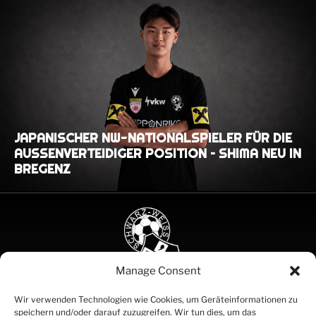
JAPANISCHER NW-NATIONALSPIELER FÜR DIE
AUSSENVERTEIDIGER POSITION – SHIMA NEU IN B
REGENZ
Manage Consent
SCHWARZ
Wir verwenden Technologien wie Cookies, um Geräteinformationen zu
speichern und/oder darauf zuzugreifen. Wir tun dies, um das