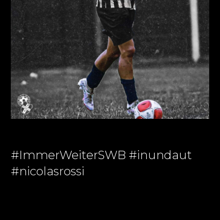
#ImmerWeiterSWB #inundaut
#nicolasrossi