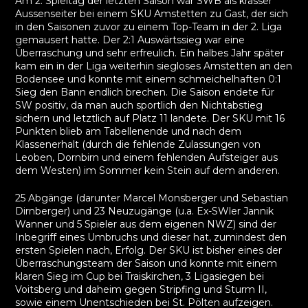
Am 2. Spieltag der letzten Saison war SWB als krasser
Aussenseiter bei einem SKU Amstetten zu Gast, der sich
in den Saisonen zuvor zu einem Top-Team in der 2. Liga
gemausert hatte. Der 2:1 Auswärtssieg war eine
Überraschung und sehr erfreulich. Ein halbes Jahr später
kam ein in der Liga weiterhin siegloses Amstetten an den
Bodensee und konnte mit einem schmeichelhaften 0:1
Sieg den Bann endlich brechen. Die Saison endete für
SW positiv, da man auch sportlich den Nichtabstieg
sichern und letztlich auf Platz 11 landete. Der SKU mit 16
Punkten blieb am Tabellenende und nach dem
Klassenerhalt (durch die fehlende Zulassungen von
Leoben, Dornbirn und einem fehlenden Aufsteiger aus
dem Westen) im Sommer kein Stein auf dem anderen.
25 Abgänge (darunter Marcel Monsberger und Sebastian
Dirnberger) und 23 Neuzugänge (u.a. Ex-SWler Jannik
Wanner und 5 Spieler aus dem eigenen NWZ) sind der
Inbegriff eines Umbruchs und dieser hat, zumindest den
ersten Spielen nach, Erfolg. Der SKU ist bisher eines der
Überraschungsteam der Saison und konnte mit einem
klaren Sieg im Cup bei Traiskirchen, 3 Ligasiegen bei
Voitsberg und daheim gegen Stripfing und Sturm II,
sowie einem Unentschieden bei St. Pölten aufzeigen.