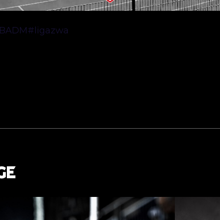
BADM
#ligazwa
GE