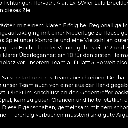
pflichtungen Horvath, Alar, Ex-SWler Luki Brückl
 dieses Ziel.
tädter, mit einem klaren Erfolg bei Regionalliga 
 Ligaauftakt ging mit einer Niederlage zu Hause g
Spiel unter Kontrolle und eine Vielzahl an guten
ege zu Buche, bei der Vienna gab es ein 0:2 und
i klarer Überlegenheit ein 1:0 für den ersten Heim
platz vor unserem Team auf Platz 5. So weit also 
Saisonstart unseres Teams beschreiben. Der har
sich unser Team auch von einer aus der Hand gege
st. Direkt im Anschluss an den Gegentreffer pack
Spiel, kam zu guten Chancen und holte letztlich d
e. Diese Eigenschaften, gemeinsam mit dem schon
inen Torerfolg verbuchen müssten) sind gute Argu