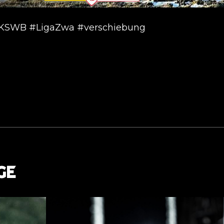
SWB #LigaZwa #verschiebung
GE