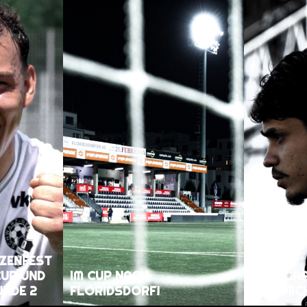
ZENFEST
CUP UND
IM CUP NACH
EIN LIGA
UNDE 2
FLORIDSDORF!
GESCHIC