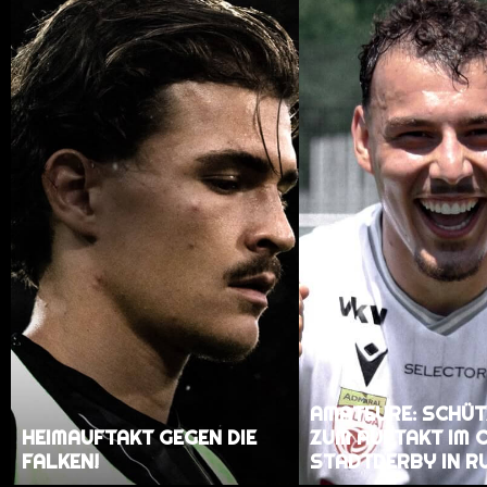
AMATEURE: SCHÜT
HEIMAUFTAKT GEGEN DIE
ZUM AUFTAKT IM 
FALKEN!
STADTDERBY IN R