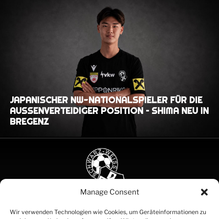
JAPANISCHER NW-NATIONALSPIELER FÜR DIE
AUSSENVERTEIDIGER POSITION – SHIMA NEU IN B
REGENZ
Manage Consent
SCHWARZ
Wir verwenden Technologien wie Cookies, um Geräteinformationen zu