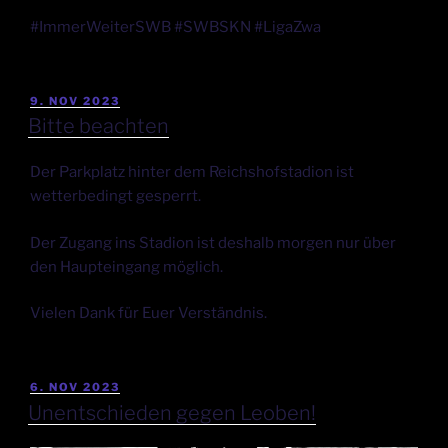
#ImmerWeiterSWB #SWBSKN #LigaZwa
9. NOV 2023
Bitte beachten
Der Parkplatz hinter dem Reichshofstadion ist
wetterbedingt gesperrt.
Der Zugang ins Stadion ist deshalb morgen nur über
den Haupteingang möglich.
Vielen Dank für Euer Verständnis.
6. NOV 2023
Unentschieden gegen Leoben!