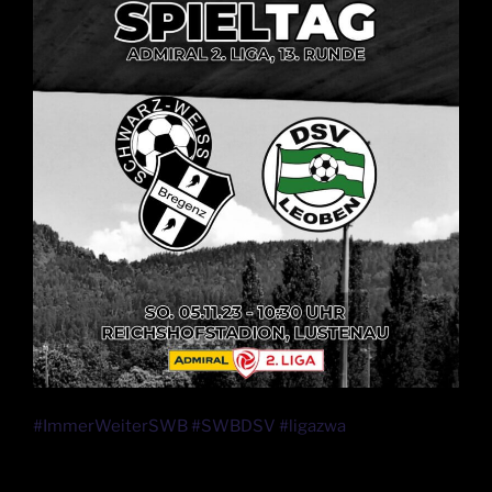
#ImmerWeiterSWB #SWBDSV #ligazwa