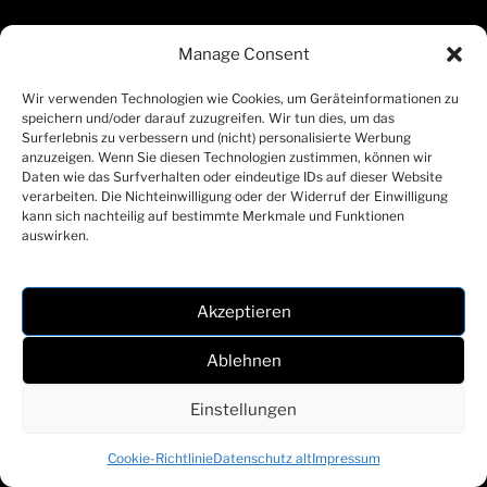
ARCHIVE
Manage Consent
August 2026
Wir verwenden Technologien wie Cookies, um Geräteinformationen zu
speichern und/oder darauf zuzugreifen. Wir tun dies, um das
Juli 2026
Surferlebnis zu verbessern und (nicht) personalisierte Werbung
anzuzeigen. Wenn Sie diesen Technologien zustimmen, können wir
Juni 2026
Daten wie das Surfverhalten oder eindeutige IDs auf dieser Website
verarbeiten. Die Nichteinwilligung oder der Widerruf der Einwilligung
Mai 2026
kann sich nachteilig auf bestimmte Merkmale und Funktionen
auswirken.
April 2026
März 2026
Akzeptieren
Feber 2026
Ablehnen
Jänner 2026
Einstellungen
Dezember 2025
Cookie-Richtlinie
Datenschutz alt
Impressum
November 2025