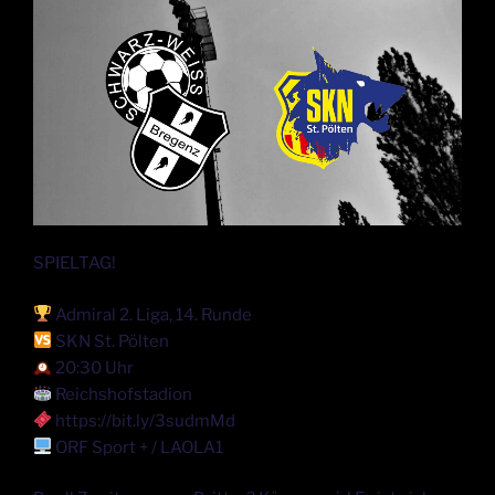
SPIELTAG!
Admiral 2. Liga, 14. Runde
SKN St. Pölten
20:30 Uhr
Reichshofstadion
https://bit.ly/3sudmMd
ORF Sport + / LAOLA1