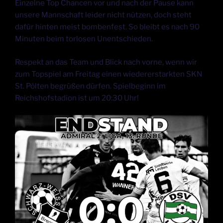
Einzelne Top Chancen vor und nach der Pause kann
unsere Mannschaft leider nicht nützen, doch steht
dafür hinten meist bombenfest. So bleibt es nach 90
Minuten beim torlosen Unentschieden.
Respekt an das Team und Blick nach vorne, wenn wir
zum Topspiel am Freitag einen wiedererstarkten SKN
St. Pölten begrüßen dürfen. Spielbeginn im
Reichshofstadion ist um 20:30 Uhr!