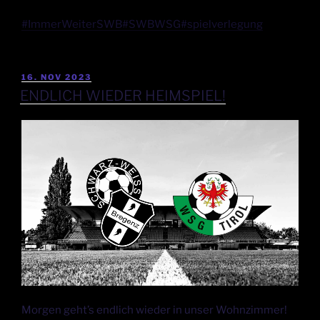
#ImmerWeiterSWB
#SWBWSG
#spielverlegung
16. NOV 2023
ENDLICH WIEDER HEIMSPIEL!
Morgen geht’s endlich wieder in unser Wohnzimmer!