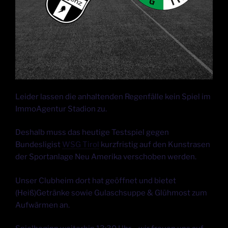
Leider lassen die anhaltenden Regenfälle kein Spiel im
ImmoAgentur Stadion zu.
Deshalb muss das heutige Testspiel gegen
Bundesligist
WSG Tirol
kurzfristig auf den Kunstrasen
der Sportanlage Neu Amerika verschoben werden.
Unser Clubheim dort hat geöffnet und bietet
(Heiß)Getränke sowie Gulaschsuppe & Glühmost zum
Aufwärmen an.