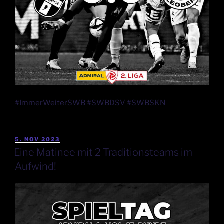
#ImmerWeiterSWB #SWBDSV #SWBSKN
5. NOV 2023
Eine Matinee mit 2 Traditionsteams im
Aufwind!