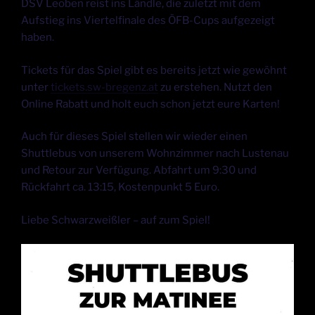
DSV Leoben reist ins Ländle, die zuletzt mit dem
Aufstieg ins Viertelfinale des ÖFB-Cups aufgezeigt
haben.
Tickets für das Spiel gibt es bereits jetzt wie gewöhnt
unter
tickets.sw-bregenz.at
zu erstehen. Nutzt den
Online Rabatt und holt euch schon jetzt eure Karten!
Auch
für dieses Spiel stellen wir wieder einen
Shuttlebus von unserem Wohnzimmer nach Lustenau
und Retour zur Verfügung. Abfahrt um 9:30 und
Rückfahrt ca. 13:15, Kostenpunkt 5 Euro.
Liebe Schwarzweißler – auf zum Spiel!