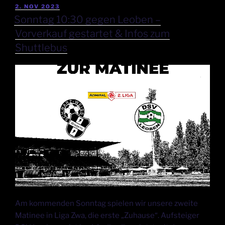
2. NOV 2023
Sonntag 10:30 gegen Leoben –
Vorverkauf gestartet & Infos zum
Shuttlebus
Am kommenden Sonntag spielen wir unsere zweite
Matinee in Liga Zwa, die erste „Zuhause“. Aufsteiger