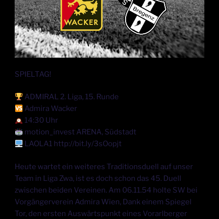
SPIELTAG!
ADMIRAL 2. Liga, 15. Runde
Admira Wacker
14:30 Uhr
motion_invest ARENA, Südstadt
LAOLA1 http://bit.ly/3sOopjt
Heute wartet ein weiteres Traditionsduell auf unser
Team in Liga Zwa, ist es doch schon das 45. Duell
zwischen beiden Vereinen. Am 06.11.54 holte SW bei
Vorgängerverein Admira Wien, Dank einem Spiegel
Tor, den ersten Auswärtspunkt eines Vorarlberger