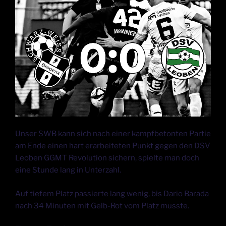
Unser SWB kann sich nach einer kampfbetonten Partie
am Ende einen hart erarbeiteten Punkt gegen den DSV
Leoben GGMT Revolution sichern, spielte man doch
eine Stunde lang in Unterzahl.
Auf tiefem Platz passierte lang wenig, bis Dario Barada
nach 34 Minuten mit Gelb-Rot vom Platz musste.