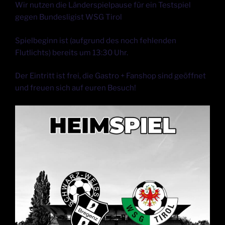
Wir nutzen die Länderspielpause für ein Testspiel
gegen Bundesligist WSG Tirol
Spielbeginn ist (aufgrund des noch fehlenden
Flutlichts) bereits um 13:30 Uhr.
Der Eintritt ist frei, die Gastro + Fanshop sind geöffnet
und freuen sich auf euren Besuch!