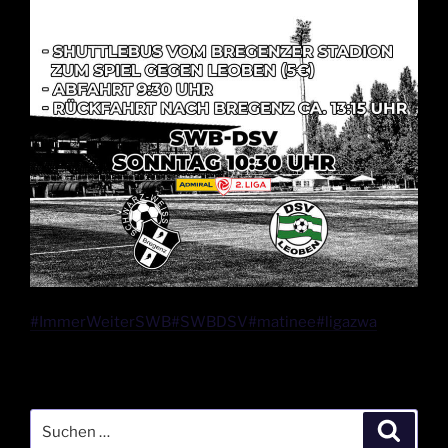
#ImmerWeiterSWB
#SWBDSV
#matinee
#ligazwa