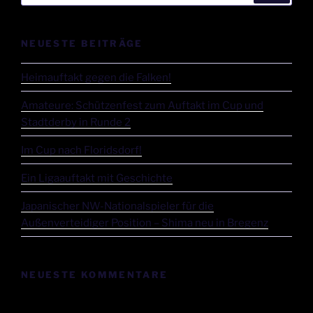
NEUESTE BEITRÄGE
Heimauftakt gegen die Falken!
Amateure: Schützenfest zum Auftakt im Cup und
Stadtderby in Runde 2
Im Cup nach Floridsdorf!
Ein Ligaauftakt mit Geschichte
Japanischer NW-Nationalspieler für die
Außenverteidiger Position – Shima neu in Bregenz
NEUESTE KOMMENTARE