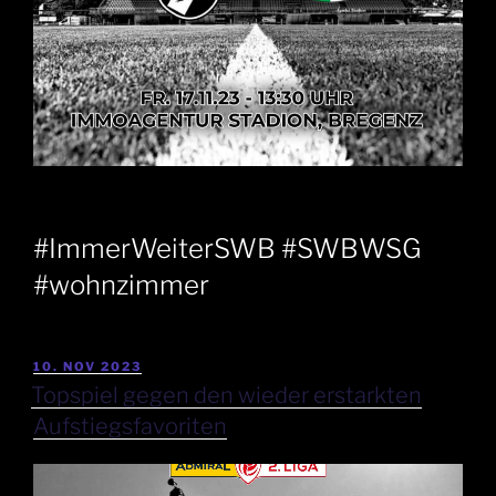
#ImmerWeiterSWB #SWBWSG
#wohnzimmer
10. NOV 2023
Topspiel gegen den wieder erstarkten
Aufstiegsfavoriten