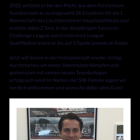
2022 verblieb er bei den Profis aus dem Fürstentum.
Seitdem kam er zu insgesamt 26 Einsätzen für die 1.
Mannschaft des Liechtensteiner Hauptstadtklubs und
erzielte dabei 2 Tore. In der diesjährigen Saison in
Challenge League und Conference League
Qualifikation stand er bis auf 3 Spiele jeweils im Kader.
Jetzt will Simon in der Festspielstadt wieder richtig
durchstarten, um einen Stammplatz kämpfen und
gemeinsam mit seinen neuen Teamkollegen
erfolgreich sein! Im Namen der SW-Familie sagen wir
herzlich willkommen und wünsche dabei alles Gute!