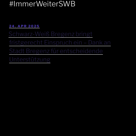
#ImmerWeiterSWB
24. APR 2025
Schwarz-Weiß Bregenz bringt
fristgerecht Einspruch ein – Dank an
Stadt Bregenz für entscheidende
Unterstützung