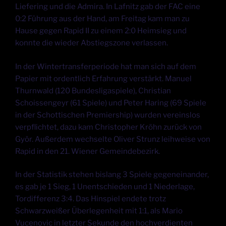
Liefering und die Admira. In Lafnitz gab der FAC eine
0:2 Führung aus der Hand, am Freitag kam man zu
Hause gegen Rapid II zu einem 2:0 Heimsieg und
konnte die wieder Abstiegszone verlassen.
In der Wintertransferperiode hat man sich auf dem
Papier mit ordentlich Erfahrung verstärkt. Manuel
Thurnwald (120 Bundesligaspiele), Christian
Schoissengeyr (61 Spiele) und Peter Haring (69 Spiele
in der Schottischen Premiership) wurden vereinslos
verpflichtet, dazu kam Christopher Kröhn zurück von
Györ. Außerdem wechselte Oliver Strunz leihweise von
Rapid in den 21. Wiener Gemeindebezirk.
In der Statistik stehen bislang 3 Spiele gegeneinander,
es gab je 1 Sieg, 1 Unentschieden und 1 Niederlage,
Tordifferenz 3:4. Das Hinspiel endete trotz
Schwarzweißer Überlegenheit mit 1:1, als Mario
Vucenovic in letzter Sekunde den hochverdienten