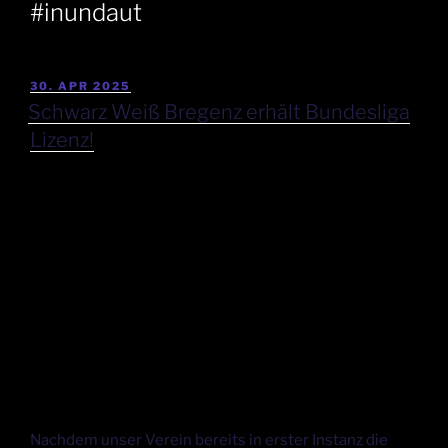
#inundaut
30. APR 2025
Schwarz Weiß Bregenz erhält Bundesliga
Lizenz!
Nachdem unser Verein bereits in erster Instanz die