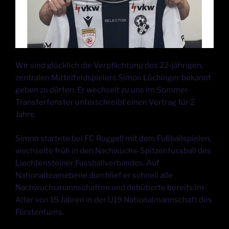
Wir sind glücklich die Verpflichtung des 22-jährigen,
zentralen Mittelfeldspielers Simon Lüchinger bekannt
geben zu dürfen. Er wechselt zu uns im Sommer-
Transferfenster unterschreibt einen Vertrag für 2
Jahre.
Simon startete bei FC Ruggell mit dem Fußballspielen,
wechselte früh in den Nachwuchs-Spitzenfussball des
Liechtensteiner Fussballverbandes. Auf
Nationalteamebene durchlief er schnell alle
Nachwuchsmannschaften und debütierte bereits im
Alter von 15 Jahren in der U19 Nationalmannschaft des
Fürstentums.