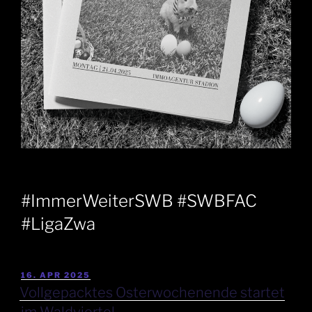
#ImmerWeiterSWB #SWBFAC
#LigaZwa
16. APR 2025
Vollgepacktes Osterwochenende startet