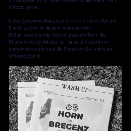
umkämpften 90 Minuten hoffentlich als Sieger vom
Platz zu gehen!
Liebe Schwarzweißler, es gibt definitiv keine Zeit um
Eier zu suchen an diesem vollgepackten
Fußballwochenende! Drückt unserem Team die
Daumen, ob vor Ort oder zu Hause und kehren wir
gemeinsam zurück auf die Siegerstraße – mit eurer
Unterstützung!