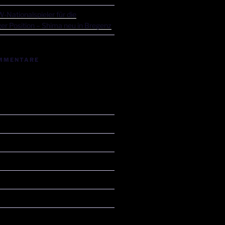
-Nationalspieler für die
er Position – Shima neu in Bregenz
MMENTARE