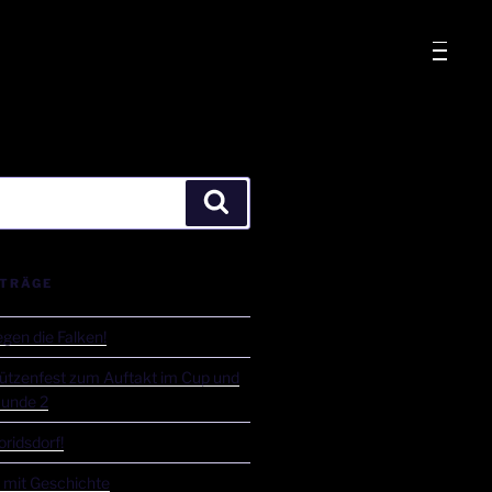
ITRÄGE
gen die Falken!
ützenfest zum Auftakt im Cup und
Runde 2
ridsdorf!
t mit Geschichte