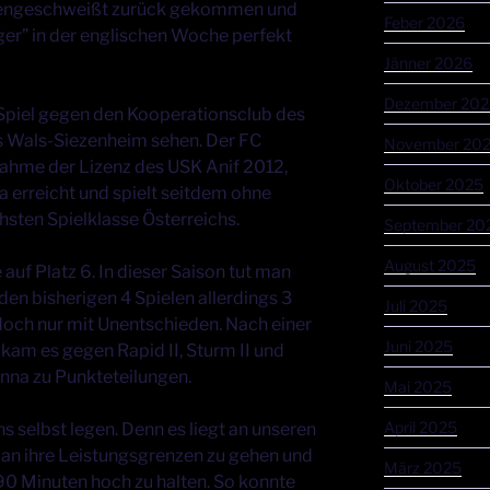
engeschweißt zurück gekommen und
Feber 2026
ger” in der englischen Woche perfekt
Jänner 2026
Dezember 202
 Spiel gegen den Kooperationsclub des
s Wals-Siezenheim sehen. Der FC
November 20
nahme der Lizenz des USK Anif 2012,
Oktober 2025
ga erreicht und spielt seitdem ohne
sten Spielklasse Österreichs.
September 20
August 2025
 auf Platz 6. In dieser Saison tut man
den bisherigen 4 Spielen allerdings 3
Juli 2025
doch nur mit Unentschieden. Nach einer
Juni 2025
kam es gegen Rapid II, Sturm II und
enna zu Punkteteilungen.
Mai 2025
April 2025
s selbst legen. Denn es liegt an unseren
, an ihre Leistungsgrenzen zu gehen und
März 2025
90 Minuten hoch zu halten. So konnte