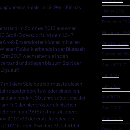
Feber 2021
ng unseres Spiels im 1919er – Einlass
Jänner 2021
Dezember 20
entstand im Sommer 2018 aus einer
November 20
 SC Groß-Enzersdorf und dem 1947
e Groß-Enzersdorfer können mit einer
Oktober 2020
 Wiener Fußballverbands in der Blütezeit
September 20
 Erst 2017 wechselten sie in den
verband und stiegen bis zum Start der
August 2020
 Liga auf).
Juli 2020
7 mit dem Spielbetrieb, musste diesen
Juni 2020
ahre später bereits wieder einstellen.
Mai 2020
ündung beginnt 30 Jahre später, ehe der
n am Fuß der niederösterreichischen
April 2020
Nachdem man 1995 erstmals in obere
März 2020
ang 2002/03 der erste Aufstieg der
s 2012 folgten 3 weitere Meistertitel
Feber 2020