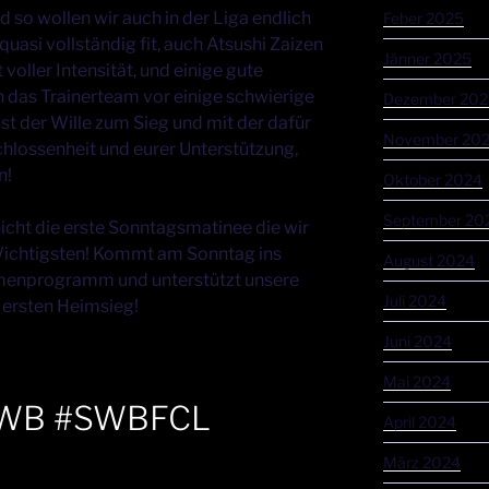
d so wollen wir auch in der Liga endlich
Feber 2025
quasi vollständig fit, auch Atsushi Zaizen
Jänner 2025
 voller Intensität, und einige gute
 das Trainerteam vor einige schwierige
Dezember 202
ist der Wille zum Sieg und mit der dafür
November 20
hlossenheit und eurer Unterstützung,
n!
Oktober 2024
September 20
nicht die erste Sonntagsmatinee die wir
 Wichtigsten! Kommt am Sonntag ins
August 2024
hmenprogramm und unterstützt unsere
Juli 2024
ersten Heimsieg!
Juni 2024
Mai 2024
SWB #SWBFCL
April 2024
März 2024