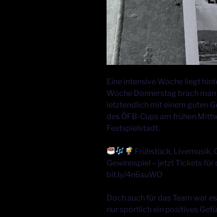
Eine intensive Woche liegt hin
Woche Donnerstag brach man i
letztendlich mit einem guten G
des ÖFB-Cups am frühen Mittw
Festspielstadt.
Frühstück, Livemusik, 
Gewinnspiel – jetzt Tickets fü
bit.ly/4n6suWO
Doch auch für das Team war es 
nur sportlich ein positives Gefü