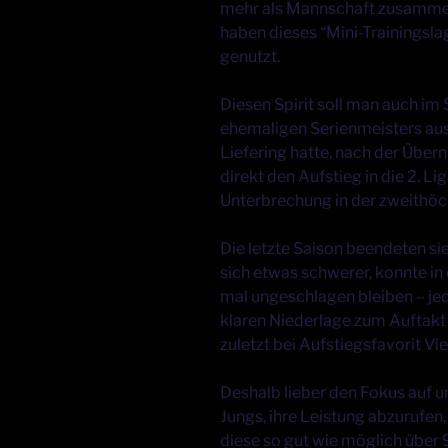
mehr als Mannschaft zusamm
haben dieses “Mini-Trainingsla
genutzt.
Diesen Spirit soll man auch im
ehemaligen Serienmeisters au
Liefering hatte, nach der Über
direkt den Aufstieg in die 2. Li
Unterbrechung in der zweithöch
Die letzte Saison beendeten sie
sich etwas schwerer, konnte in 
mal ungeschlagen bleiben – je
klaren Niederlage zum Auftakt 
zuletzt bei Aufstiegsfavorit Vi
Deshalb lieber den Fokus auf un
Jungs, ihre Leistung abzurufen
diese so gut wie möglich über 