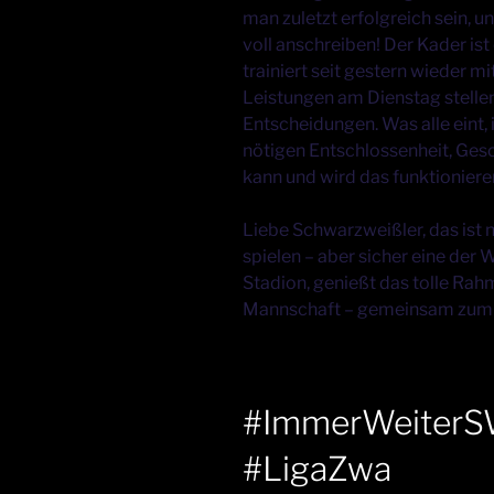
man zuletzt erfolgreich sein, un
voll anschreiben! Der Kader ist 
trainiert seit gestern wieder mit
Leistungen am Dienstag stellen
Entscheidungen. Was alle eint, 
nötigen Entschlossenheit, Gesc
kann und wird das funktioniere
Liebe Schwarzweißler, das ist 
spielen – aber sicher eine der
Stadion, genießt das tolle Ra
Mannschaft – gemeinsam zum 
#ImmerWeiter
#LigaZwa