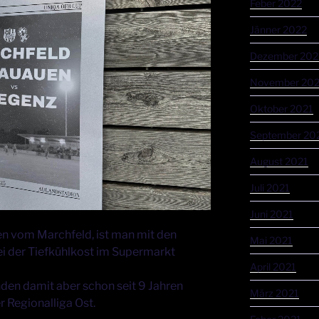
Feber 2022
Jänner 2022
Dezember 202
November 202
Oktober 2021
September 20
August 2021
Juli 2021
Juni 2021
en vom Marchfeld, ist man mit den
Mai 2021
i der Tiefkühlkost im Supermarkt
April 2021
den damit aber schon seit 9 Jahren
März 2021
r Regionalliga Ost.