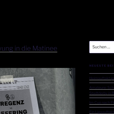
ung in die Matinee
NEUESTE BE
Heimauftakt ge
Amateure: Sch
Stadtderby in 
Im Cup nach Flo
Ein Ligaauftak