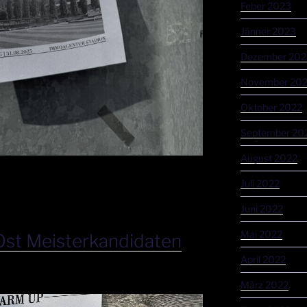
Feber 2023
Jänner 2023
Dezember 202
November 20
Oktober 2022
September 20
August 2022
Juli 2022
Juni 2022
Mai 2022
Ost Meisterkandidaten
April 2022
März 2022