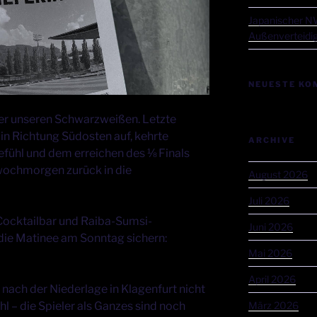
Japanischer NW
Außenverteidig
NEUESTE KO
ter unseren Schwarzweißen. Letzte
n Richtung Südosten auf, kehrte
ARCHIVE
efühl und dem erreichen des ⅛ Finals
ochmorgen zurück in die
August 2026
Juli 2026
Cocktailbar und Raiba-Sumsi-
Juni 2026
r die Matinee am Sonntag sichern:
Mai 2026
April 2026
nach der Niederlage in Klagenfurt nicht
hl – die Spieler als Ganzes sind noch
März 2026