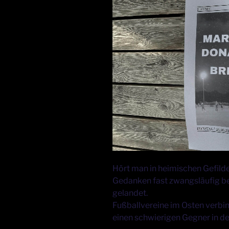
Hört man in heimischen Gefild
Gedanken fast zwangsläufig be
gelandet.
Fußballvereine im Osten verbin
einen schwierigen Gegner in de