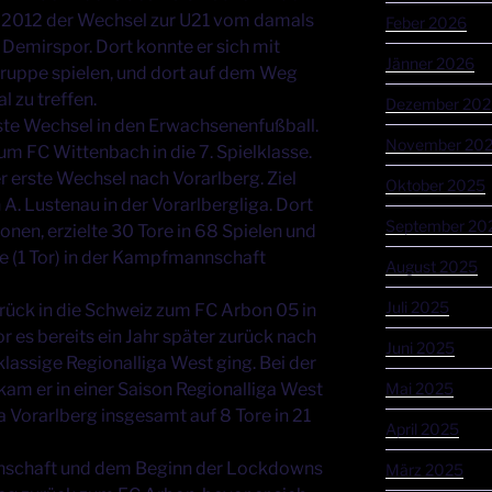
te 2012 der Wechsel zur U21 vom damals
Feber 2026
 Demirspor. Dort konnte er sich mit
Jänner 2026
gruppe spielen, und dort auf dem Weg
 zu treffen.
Dezember 202
te Wechsel in den Erwachsenenfußball.
November 20
um FC Wittenbach in die 7. Spielklasse.
r erste Wechsel nach Vorarlberg. Ziel
Oktober 2025
A. Lustenau in der Vorarlbergliga. Dort
September 20
onen, erzielte 30 Tore in 68 Spielen und
le (1 Tor) in der Kampfmannschaft
August 2025
Juli 2025
urück in die Schweiz zum FC Arbon 05 in
vor es bereits ein Jahr später zurück nach
Juni 2025
tklassige Regionalliga West ging. Bei der
Mai 2025
am er in einer Saison Regionalliga West
ga Vorarlberg insgesamt auf 8 Tore in 21
April 2025
nnschaft und dem Beginn der Lockdowns
März 2025