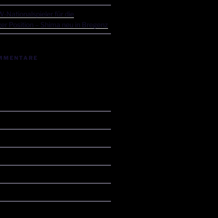
-Nationalspieler für die
er Position – Shima neu in Bregenz
MMENTARE