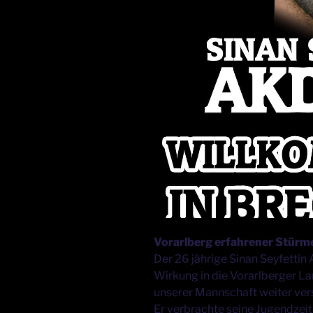
Vorarlberg erfahrener Stürme
Der 26 jährige Sinan Seyfettin
Wirkung in die Vorarlberger L
unserer Mannschaft weiter ver
Er verbrachte seine Jugendzei