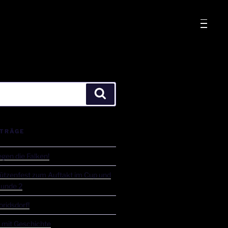
ITRÄGE
gen die Falken!
ützenfest zum Auftakt im Cup und
Runde 2
ridsdorf!
t mit Geschichte