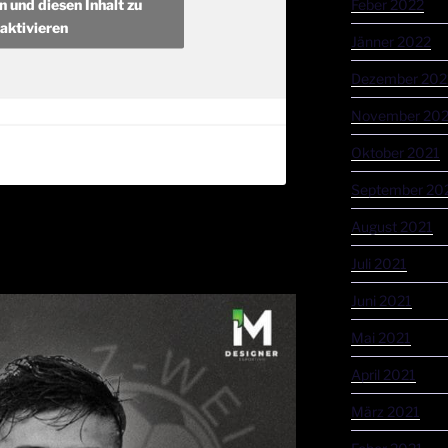
n und diesen Inhalt zu
Feber 2022
aktivieren
Jänner 2022
Dezember 202
November 202
Oktober 2021
September 20
August 2021
Juli 2021
Juni 2021
Mai 2021
April 2021
März 2021