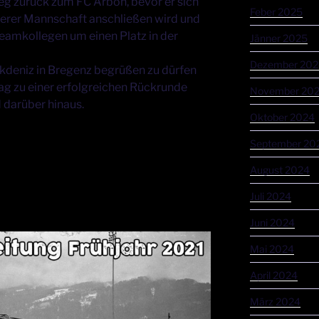
Weg zurück zum FC Arbon, bevor er sich
Feber 2025
serer Mannschaft anschließen wird und
amkollegen um einen Platz in der
Jänner 2025
Dezember 202
 Akdeniz in Bregenz begrüßen zu dürfen
rag zu einer erfolgreichen Rückrunde
November 20
darüber hinaus.
Oktober 2024
September 20
August 2024
Juli 2024
Juni 2024
Mai 2024
April 2024
März 2024