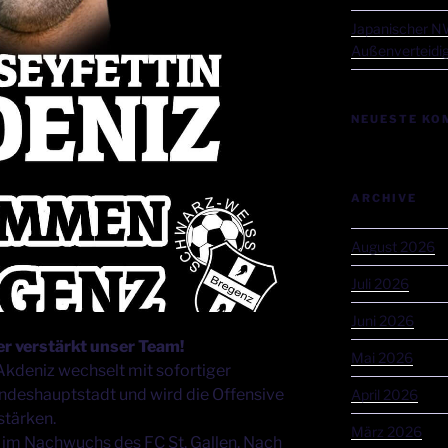
Japanischer NW
Außenverteidig
NEUESTE KO
ARCHIVE
August 2026
Juli 2026
Juni 2026
r verstärkt unser Team!
Mai 2026
 Akdeniz wechselt mit sofortiger
andeshauptstadt und wird die Offensive
April 2026
stärken.
März 2026
t im Nachwuchs des FC St. Gallen. Nach