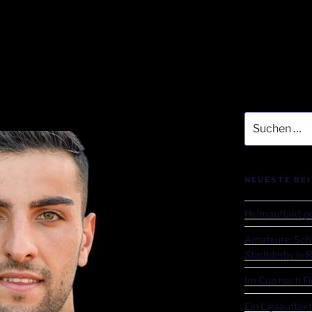
NEUESTE BE
Heimauftakt ge
Amateure: Sch
Stadtderby in 
Im Cup nach Flo
Ein Ligaauftak