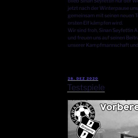
blieb Sinan Seyfettin nur der 
jetzt nach der Winterpause un
gemeinsam mit seinen neuen Te
ersten Elf kämpfen wird.
Wir sind froh, Sinan Seyfettin
und freuen uns auf seinen Beit
unserer Kampfmannschaft und 
28. DEZ 2020
Testspiele