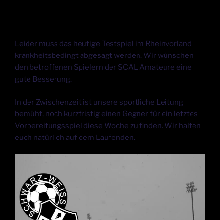
Leider muss das heutige Testspiel im Rheinvorland
krankheitsbedingt abgesagt werden. Wir wünschen
den betroffenen Spielern der SCAL Amateure eine
gute Besserung.
In der Zwischenzeit ist unsere sportliche Leitung
bemüht, noch kurzfristig einen Gegner für ein letztes
Vorbereitungsspiel diese Woche zu finden. Wir halten
euch natürlich auf dem Laufenden.