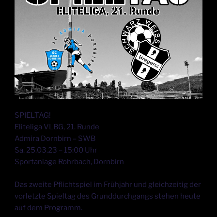
SPIELTAG!
Eliteliga VLBG, 21. Runde
Admira Dornbirn – SWB
Sa. 25.03.23 – 15:00 Uhr
Sportanlage Rohrbach, Dornbirn
Das zweite Pflichtspiel im Frühjahr und gleichzeitig der
vorletzte Spieltag des Grunddurchgangs stehen heute
auf dem Programm.