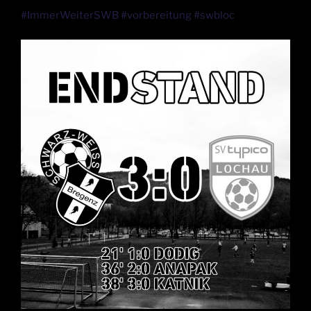
#ImmerWeiterSWB #vorbereitung #swbloc