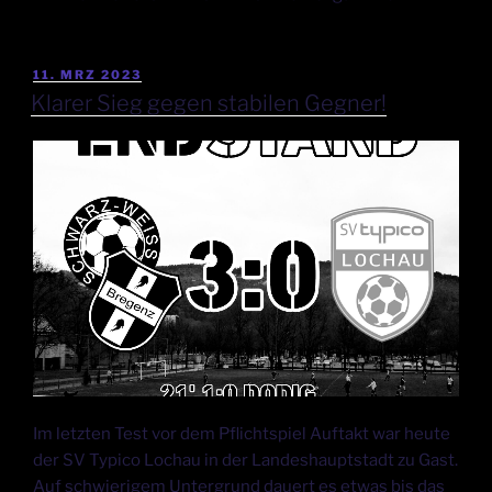
11. MRZ 2023
Klarer Sieg gegen stabilen Gegner!
Im letzten Test vor dem Pflichtspiel Auftakt war heute
der SV Typico Lochau in der Landeshauptstadt zu Gast.
Auf schwierigem Untergrund dauert es etwas bis das