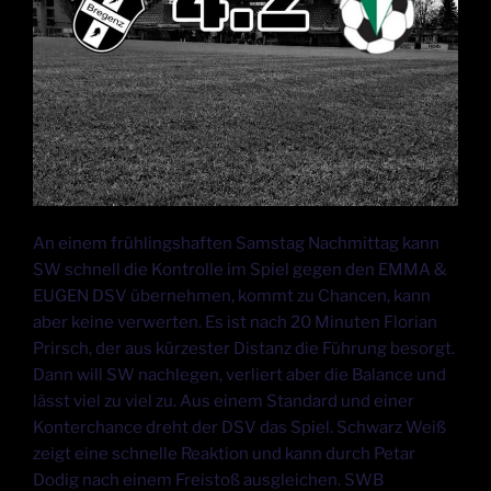
An einem frühlingshaften Samstag Nachmittag kann
SW schnell die Kontrolle im Spiel gegen den EMMA &
EUGEN DSV übernehmen, kommt zu Chancen, kann
aber keine verwerten. Es ist nach 20 Minuten Florian
Prirsch, der aus kürzester Distanz die Führung besorgt.
Dann will SW nachlegen, verliert aber die Balance und
lässt viel zu viel zu. Aus einem Standard und einer
Konterchance dreht der DSV das Spiel. Schwarz Weiß
zeigt eine schnelle Reaktion und kann durch Petar
Dodig nach einem Freistoß ausgleichen. SWB