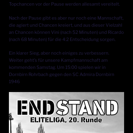
Topchancen vor der Pause werden allesamt vereitelt.
Nach der Pause gibt es aber nur noch eine Mannschaft,
die agiert und Chancen kreiert, und aus dieser Vielzahl
an Chancen können Vini (nach 52 Minuten) und Ricardo
(nach 68 Minuten) für die 4:2 Entscheidung sorgen.
Ein klarer Sieg, aber noch einiges zu verbessern.
Weiter geht’s für unsere Kampfmannschaft am
kommenden Samstag. Um 15:00 spielen wir in
Dornbirn Rohrbach gegen den SC Admira Dornbirn
1946