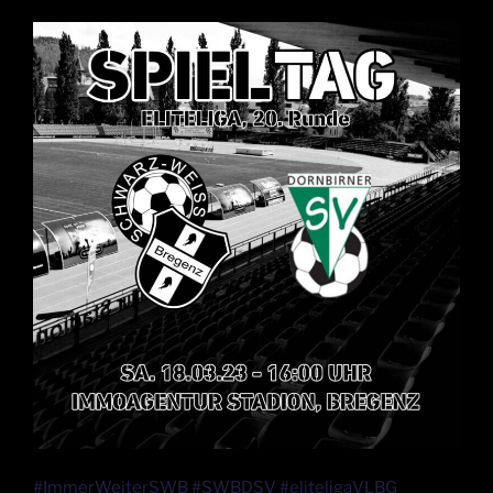
#ImmerWeiterSWB #SWBDSV #eliteligaVLBG