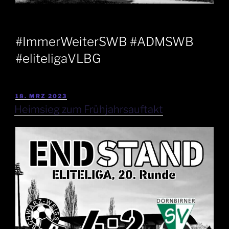
#ImmerWeiterSWB #ADMSWB
#eliteligaVLBG
18. MRZ 2023
Heimsieg zum Frühjahrsauftakt