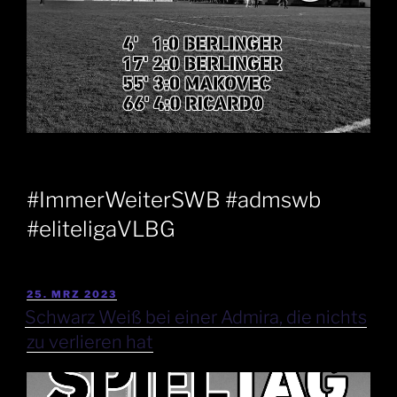
#ImmerWeiterSWB #admswb
#eliteligaVLBG
25. MRZ 2023
Schwarz Weiß bei einer Admira, die nichts
zu verlieren hat