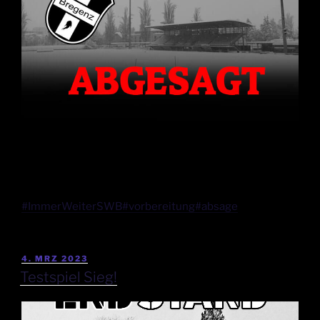
#ImmerWeiterSWB
#vorbereitung
#absage
4. MRZ 2023
Testspiel Sieg!