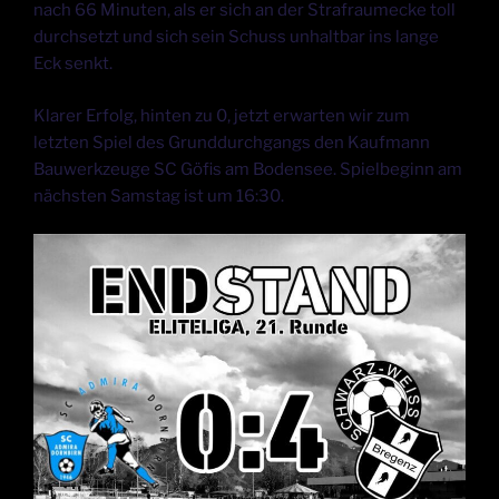
nach 66 Minuten, als er sich an der Strafraumecke toll
durchsetzt und sich sein Schuss unhaltbar ins lange
Eck senkt.
Klarer Erfolg, hinten zu 0, jetzt erwarten wir zum
letzten Spiel des Grunddurchgangs den Kaufmann
Bauwerkzeuge SC Göfis am Bodensee. Spielbeginn am
nächsten Samstag ist um 16:30.