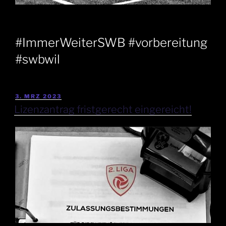
#ImmerWeiterSWB #vorbereitung
#swbwil
3. MRZ 2023
Lizenzantrag fristgerecht eingereicht!