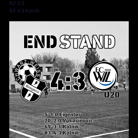
82′ 3:3
83′ 4:3 Katnik