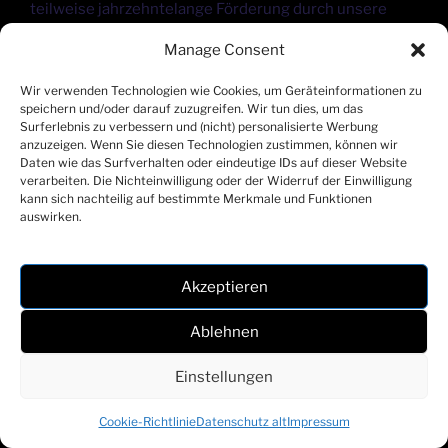
teilweise jahrzehntelange Förderung durch unsere
Sponsoren, Gönner, Mitglieder & Fans wäre es uns als
Manage Consent
Schwarz Weiß Bregenz unmöglich gewesen, diesen
Lizenzantrag zu stellen. Ein spezieller Dank gilt noch
Wir verwenden Technologien wie Cookies, um Geräteinformationen zu
den zuständigen Mitarbeitern der Stadt (vom Bauamt
speichern und/oder darauf zuzugreifen. Wir tun dies, um das
Surferlebnis zu verbessern und (nicht) personalisierte Werbung
bis zur Stadtgärtnerei). Für alle stellvertretend genannt
anzuzeigen. Wenn Sie diesen Technologien zustimmen, können wir
seien unser Bürgermeister Michael Ritsch und
Daten wie das Surfverhalten oder eindeutige IDs auf dieser Website
Sportstadtrat Michael Felder.
verarbeiten. Die Nichteinwilligung oder der Widerruf der Einwilligung
kann sich nachteilig auf bestimmte Merkmale und Funktionen
auswirken.
Wir zählen in den kommenden Wochen und Monaten
weiterhin auf Eure Unterstützung, damit wir
gemeinsam unser großes Ziel erreichen werden!
Akzeptieren
Ablehnen
Einstellungen
Cookie-Richtlinie
Datenschutz alt
Impressum