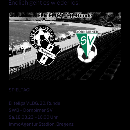
Endlich geht es wieder los!
SPIELTAG!
Eliteliga VLBG, 20. Runde
SWB – Dornbirner SV
Sa. 18.03.23 – 16:00 Uhr
ImmoAgentur Stadion, Bregenz