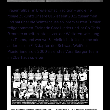
Frauenfußball in Bregenz hat Tradition – und eine
rosige Zukunft! Unsere U16 ist seit 2022 zusammen
und hat über die Winterpause an ihrem ersten Turnier
teilgenommen. Trainerin Caro Linder und ihr Co Chris
Remmler arbeiten intensiv an der Weiterentwicklung
des Teams, und wer weiß – vielleicht tritt die eine oder
andere in die Fußstapfen der Schwarz Weißen
Pionierinnen, die 2000 als erstes Vorarlberger Team
im Oberhaus spielten!