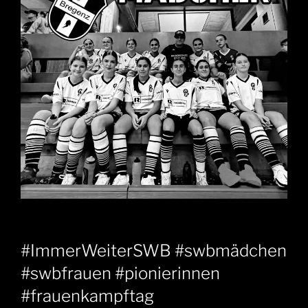
#ImmerWeiterSWB #swbmädchen
#swbfrauen #pionierinnen
#frauenkampftag