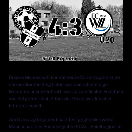
Unsere Mannschaft konnte heute Vormittag am Ende
den verdienten Sieg holen, war aber über einige
Momente unkonzentriert, was ist zum finalen Endstand
von 4:3 geführt hat. 2 Tore der Gäste wurden über
Elfmeter erzielt.
Am Dienstag folgt der finale Test gegen die zweite
Mannschaft des Bundesligisten SCAL , Spielbeginn im