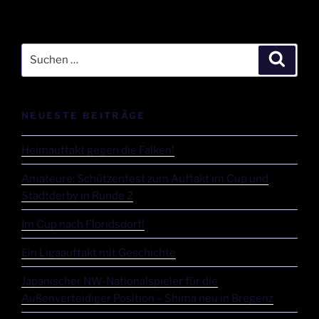
NEUESTE BEITRÄGE
Heimauftakt gegen die Falken!
Amateure: Schützenfest zum Auftakt im Cup und
Stadtderby in Runde 2
Im Cup nach Floridsdorf!
Ein Ligaauftakt mit Geschichte
Japanischer NW-Nationalspieler für die
Außenverteidiger Position – Shima neu in Bregenz