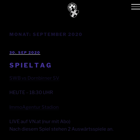
MONAT:
SEPTEMBER 2020
30. SEP 2020
S P I E L T A G
SWB vs Dornbirner SV
HEUTE – 18:30 UHR
ImmoAgentur Stadion
LIVE auf VN.at (nur mit Abo)
Nach diesem Spiel stehen 2 Auswärtsspiele an.