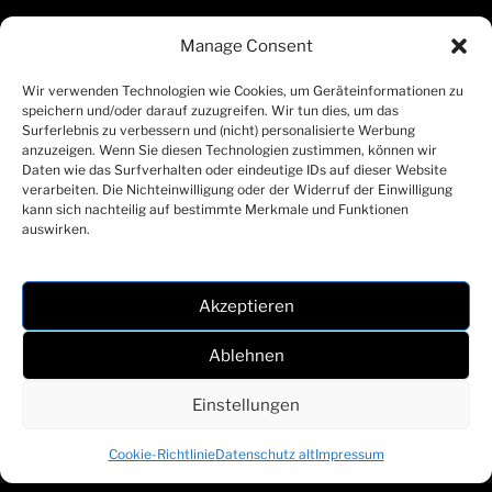
Manage Consent
Wir verwenden Technologien wie Cookies, um Geräteinformationen zu
speichern und/oder darauf zuzugreifen. Wir tun dies, um das
Surferlebnis zu verbessern und (nicht) personalisierte Werbung
anzuzeigen. Wenn Sie diesen Technologien zustimmen, können wir
Daten wie das Surfverhalten oder eindeutige IDs auf dieser Website
verarbeiten. Die Nichteinwilligung oder der Widerruf der Einwilligung
SCHWARZ
kann sich nachteilig auf bestimmte Merkmale und Funktionen
auswirken.
WEISS
BREGENZ
SEIT 1919
Akzeptieren
Ablehnen
Einstellungen
Cookie-Richtlinie
Datenschutz alt
Impressum