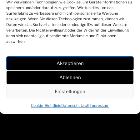
Wir verwenden Technologien wie Cookies, um Geräteinformationen zu
speichern und/oder darauf zuzugreifen. Wir tun dies, um das
Surferlebnis zu verbessern und (nicht) personalisierte Werbung
anzuzeigen. Wenn Sie diesen Technologien zustimmen, können wir
Daten wie das Surfverhalten oder eindeutige IDs auf dieser Website
SCHWARZ
verarbeiten. Die Nichteinwilligung oder der Widerruf der Einwilligung
WEISS
kann sich nachteilig auf bestimmte Merkmale und Funktionen
auswirken.
BREGENZ
SEIT 1919
Akzeptieren
Ablehnen
Einstellungen
Partner
Kontakt
Cookie-Richtlinie
Datenschutz alt
Impressum
Impressum
Datenschutz