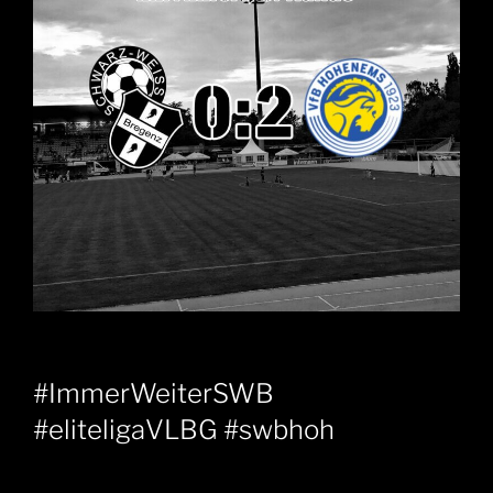
#ImmerWeiterSWB
#eliteligaVLBG #swbhoh