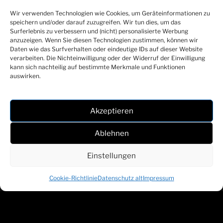
Wir verwenden Technologien wie Cookies, um Geräteinformationen zu
speichern und/oder darauf zuzugreifen. Wir tun dies, um das
Surferlebnis zu verbessern und (nicht) personalisierte Werbung
anzuzeigen. Wenn Sie diesen Technologien zustimmen, können wir
Daten wie das Surfverhalten oder eindeutige IDs auf dieser Website
verarbeiten. Die Nichteinwilligung oder der Widerruf der Einwilligung
SCHWARZ
kann sich nachteilig auf bestimmte Merkmale und Funktionen
WEISS
auswirken.
BREGENZ
SEIT 1919
Akzeptieren
Ablehnen
Einstellungen
Cookie-Richtlinie
Datenschutz alt
Impressum