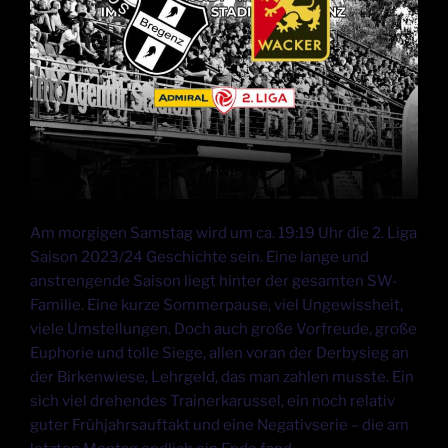
Am morgigen Samstag wird um ca. 19:19 Uhr die 2. Liga
Saison 2023/24 Geschichte sein. Eine lange und
anstrengende Saison liegt hinter der gesamten SW-
Familie. Eine kurze Sommerpause, viel Ungewissheit,
viele Umstellungen. Doch auch große Vorfreude, große
Euphorie und tolle Siege, allen voran der Derbysieg an
der Birkenwiese, Lehrgeld, das man zahlen musste. Ein
sich viel drehendes Trainerkarussel, ein noch relativ
guter Frühjahrsauftakt und eine Negativserie – die am