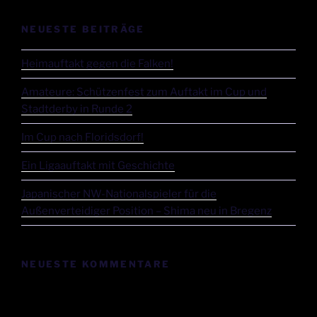
NEUESTE BEITRÄGE
Heimauftakt gegen die Falken!
Amateure: Schützenfest zum Auftakt im Cup und
Stadtderby in Runde 2
Im Cup nach Floridsdorf!
Ein Ligaauftakt mit Geschichte
Japanischer NW-Nationalspieler für die
Außenverteidiger Position – Shima neu in Bregenz
NEUESTE KOMMENTARE