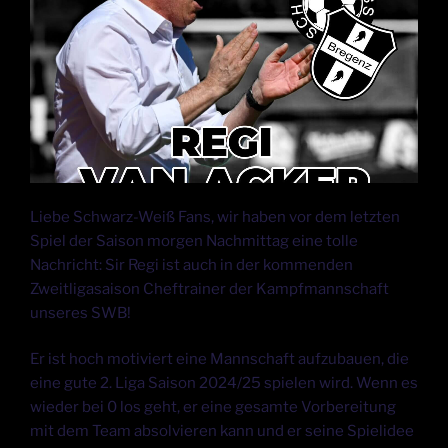
Liebe Schwarz-Weiß Fans, wir haben vor dem letzten
Spiel der Saison morgen Nachmittag eine tolle
Nachricht: Sir Regi ist auch in der kommenden
Zweitligasaison Cheftrainer der Kampfmannschaft
unseres SWB!
Er ist hoch motiviert eine Mannschaft aufzubauen, die
eine gute 2. Liga Saison 2024/25 spielen wird. Wenn es
wieder bei 0 los geht, er eine gesamte Vorbereitung
mit dem Team absolvieren kann und er seine Spielidee