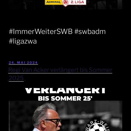
#ImmerWeiterSWB #swbadm
#ligazwa
24. MAI 2024
Regi Van Acker verlängert bis Sommer
2025