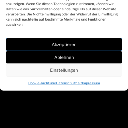
anzuzeigen. Wenn Sie diesen Technologien zustimmen, können wir
Daten wie das Surfverhalten oder eindeutige IDs auf dieser Website
verarbeiten. Die Nichteinwilligung oder der Widerruf der Einwilligung
SCHWARZ
kann sich nachteilig auf bestimmte Merkmale und Funktionen
auswirken.
WEISS
BREGENZ
SEIT 1919
Akzeptieren
Ablehnen
Einstellungen
Cookie-Richtlinie
Datenschutz alt
Impressum