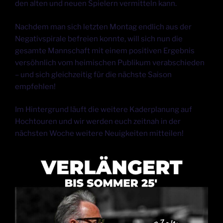
den alten und neuen Spielern vermitteln kann.
Nachdem man sich letzten Montag endlich aus der
Negativspirale befreien konnte, will sich nun die
gesamte Mannschaft mit einem positiven Ergebnis
versöhnlich vom heimischen Publikum verabschieden
– und sich gleichzeitig für die nächste Saison
empfehlen!
Im Hintergrund läuft die weitere Kaderplanung auf
Hochtouren und wir werden euch zeitnah in der
nächsten Woche weitere Neuigkeiten mitteilen!