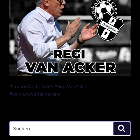
#ImmerWeiterSWB #RegiVanAcker
#vertragsverlängerung